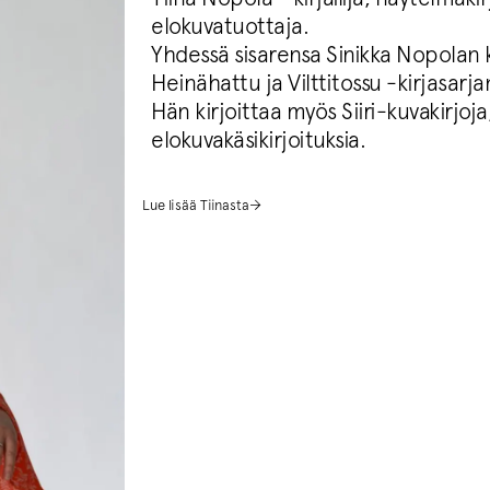
elokuvatuottaja.
Yhdessä sisarensa Sinikka Nopolan k
Heinähattu ja Vilttitossu -kirjasarj
Hän kirjoittaa myös Siiri-kuvakirjoj
elokuvakäsikirjoituksia.
Lue lisää Tiinasta