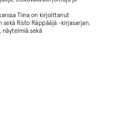
anssa Tiina on kirjoittanut
an sekä Risto Räppääjä -kirjasarjan.
a, näytelmiä sekä