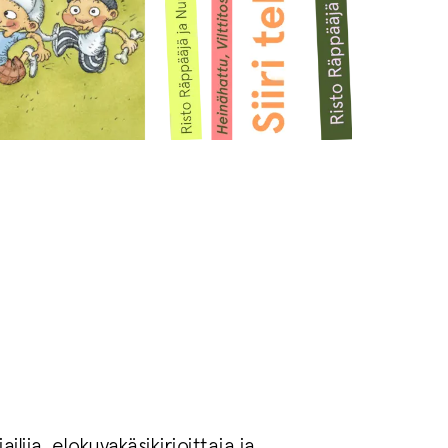
ailija, elokuvakäsikirjoittaja ja