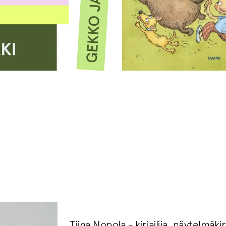
Tiina Nopola - kirjailija, näytelmäkirj