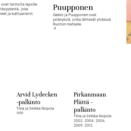
ovat tarinoita lapsille
Puupponen
ystävyydestä, joka
eet ja kulttuurierot.
Gekko ja Puupponen ovat
ystävyksiä, jotka lähtevät yhdessä
Ruotsin matkalle.
Arvid Lydecken
Pirkanmaan
-palkinto
Plättä -
Tiina ja Sinikka Nopola
palkinto
1991
Tiina ja Sinikka Nopola
2002, 2004, 2006,
2009, 2012