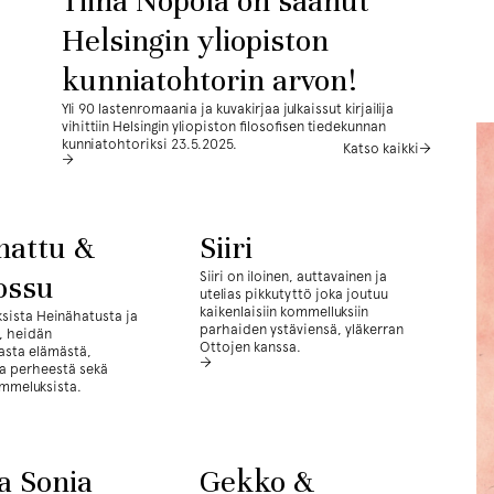
Tiina Nopola on saanut
Helsingin yliopiston
kunniatohtorin arvon!
Yli 90 lastenromaania ja kuvakirjaa julkaissut kirjailija
vihittiin Helsingin yliopiston filosofisen tiedekunnan
kunniatohtoriksi 23.5.2025.
Katso kaikki
hattu &
Siiri
Siiri on iloinen, auttavainen ja
tossu
utelias pikkutyttö joka joutuu
kaikenlaisiin kommelluksiin
ksista Heinähatusta ja
parhaiden ystäviensä, yläkerran
a, heidän
Ottojen kanssa.
asta elämästä,
ja perheestä sekä
ommeluksista.
a Sonia
Gekko &