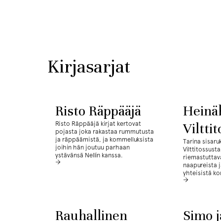
Kirjasarjat
Risto Räppääjä
Heinä
Risto Räppääjä kirjat kertovat
Viltti
pojasta joka rakastaa rummutusta
ja räppäämistä, ja kommelluksista
Tarina sisaru
joihin hän joutuu parhaan
Vilttitossust
ystävänsä Nellin kanssa.
riemastuttav
naapureista 
yhteisistä k
Rauhallinen
Simo j