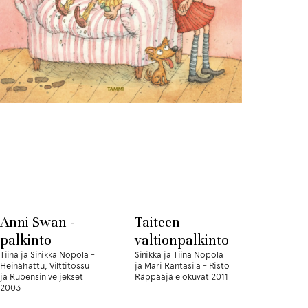
Anni Swan -
Taiteen
palkinto
valtionpalkinto
Tiina ja Sinikka Nopola -
Sinikka ja Tiina Nopola
Heinähattu, Vilttitossu
ja Mari Rantasila - Risto
ja Rubensin veljekset
Räppääjä elokuvat 2011
2003