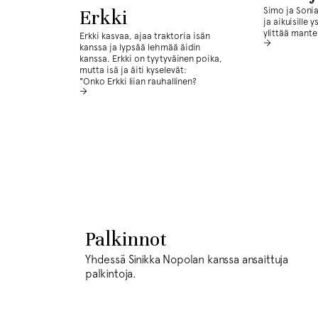
Simo ja Sonia 
Erkki
ja aikuisille 
ylittää manter
Erkki kasvaa, ajaa traktoria isän
kanssa ja lypsää lehmää äidin
kanssa. Erkki on tyytyväinen poika,
mutta isä ja äiti kyselevät:
"Onko Erkki liian rauhallinen?
Palkinnot
Yhdessä Sinikka Nopolan kanssa ansaittuja
palkintoja.