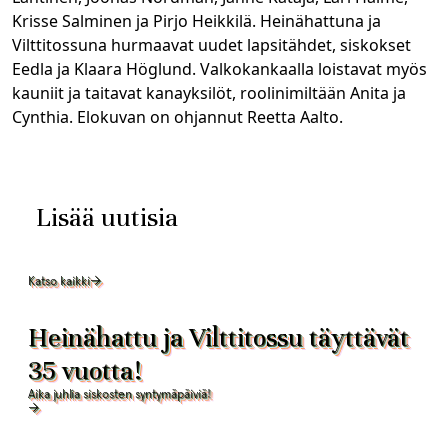
Krisse Salminen ja Pirjo Heikkilä. Heinähattuna ja
Vilttitossuna hurmaavat uudet lapsitähdet, siskokset
Eedla ja Klaara Höglund. Valkokankaalla loistavat myös
kauniit ja taitavat kanayksilöt, roolinimiltään Anita ja
Cynthia. Elokuvan on ohjannut Reetta Aalto.
Lisää uutisia
Katso kaikki
Heinähattu ja Vilttitossu täyttävät
35 vuotta!
Aika juhlia siskosten syntymäpäiviä!