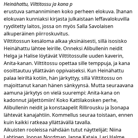
Heinähattu, Vilttitossu ja kana p
erustuva samanniminen koko perheen elokuva. Ihanan
elokuvan kunniaksi kirjasta julkaistaan leffavalokuvilla
ryyditetty laitos, jossa on myös Salla Savolaisen
alkuperäinen piirroskuvitus.
Vilttitossun kesäloma alkaa yksinäisesti, sillä isosisko
Heinähattu lähtee leirille. Onneksi Alibullenin neidit
Helga ja Halise löytävät Vilttitossulle uuden kaverin,
Anita-kanan. Vilttitossu opettaa sille temppuja, ja kana
osoittautuu yllättävän oppivaiseksi. Kun Heinähattu
palaa leiriltä kotiin, hän järkyttyy, sillä Vilttitossu on
majoittanut kanan hänen sänkyynsä. Mutta seuraavana
aamuna järkytys on vielä suurempi: Anita-kana on
kadonnut jäljettömiin! Koko Kattilakosken perhe,
Alibullenin neidit ja konstaapelit Rillirousku ja Isonapa
lähtevät kanajahtiin. Kommellus seuraa toistaan, ennen
kuin kaikki ratkeaa yllättävällä tavalla.
Aikuisten rooleissa nähdään tutut näyttelijät: Niina
Lahtinen, Joonas Nordman, Janne Kataja, Lari Halme,