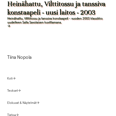
Heinähattu, Vilttitossu ja tanssiva
konstaapeli - uusi laitos - 2003
Heinähattu, Vilttitossu ja tanssiva konstaapeli - vuoden 2003 klassikko
uudelleen Salla Savolaisen kuvittamana.
Tiina Nopola
Koti
Teokset
Elokuvat & Näytelmät
Tietoa